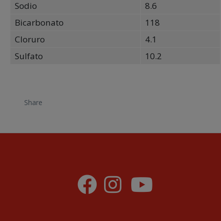
Sodio
8.6
Bicarbonato
118
Cloruro
4.1
Sulfato
10.2
Share
Social Links