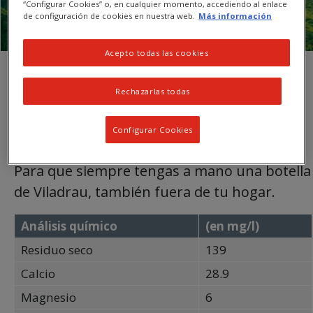
“Configurar Cookies” o, en cualquier momento, accediendo al enlace
de configuración de cookies en nuestra web.
Más información
Acepto todas las cookies
Rechazarlas todas
Viladrau 33cl
Configurar Cookies
Para que siempre tengas a mano una botella
de Viladrau, también fuera de tu hogar.
Análisis químico
(en mg/l)
Residuo seco
139
Calcio
28.9
Magnesio
6